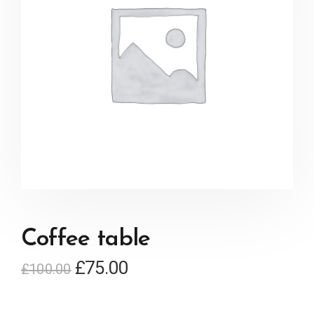
Coffee table
£
75.00
£
100.00